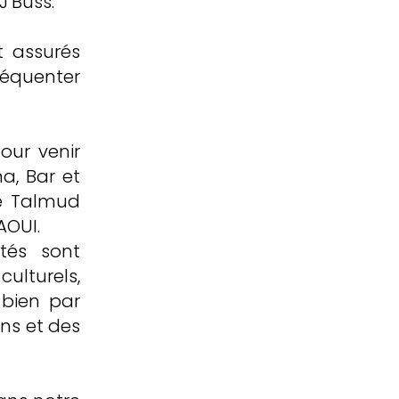
J’Buss.
t assurés
équenter
our venir
ha, Bar et
de Talmud
LAOUI.
ités sont
ulturels,
 bien par
ons et des