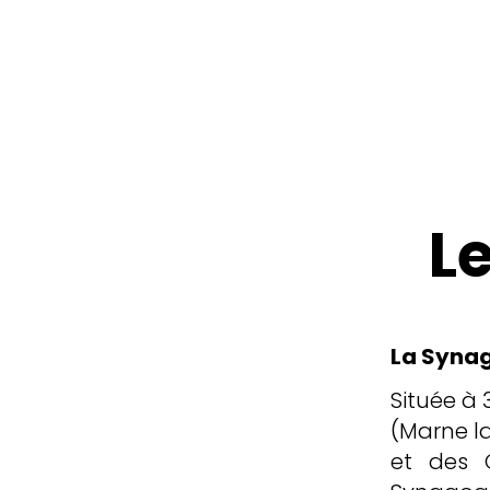
Synagogue de Bussy
L
La Syna
Située à
(Marne la
et des 