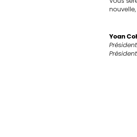
Vous sere
nouvelle,
Yoan Co
Présiden
Président