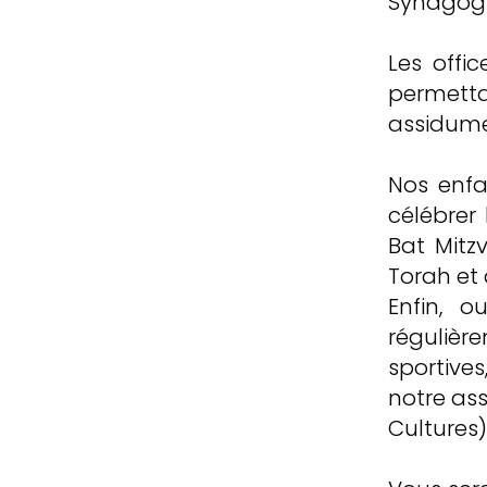
Synagogue
Les offi
permett
assidume
Nos enfa
célébrer 
Bat Mitz
Torah et 
Enfin, o
régulièr
sportive
notre ass
Cultures)