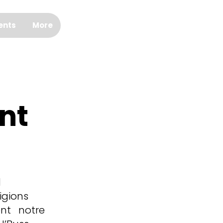
FAIRE UN DON
ents
More
nt
d
igions
nt notre