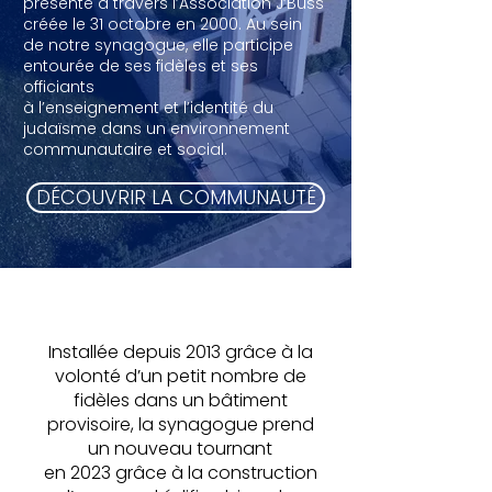
présente à travers l’Association J’Buss
créée le 31 octobre en 2000. Au sein
de notre synagogue, elle participe
entourée de ses fidèles et ses
officiants
à l’enseignement et l’identité du
judaïsme dans un environnement
communautaire et social.
DÉCOUVRIR LA COMMUNAUTÉ
Installée depuis 2013 grâce à la
volonté d’un petit nombre de
fidèles dans un bâtiment
provisoire, la synagogue prend
un nouveau tournant
en 2023 grâce à la construction