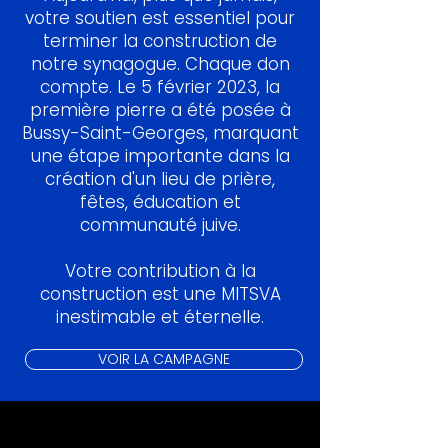
votre soutien est essentiel pour
terminer
la construction de
notre synagogue. Chaque don
compte. Le 5 février 2023, la
première pierre
a été posée à
Bussy-Saint-Georges, marquant
une étape importante dans la
création d'un lieu de prière,
fêtes, éducation et
communauté juive.
Votre contribution à la
construction est une MITSVA
inestimable et éternelle.
VOIR LA CAMPAGNE